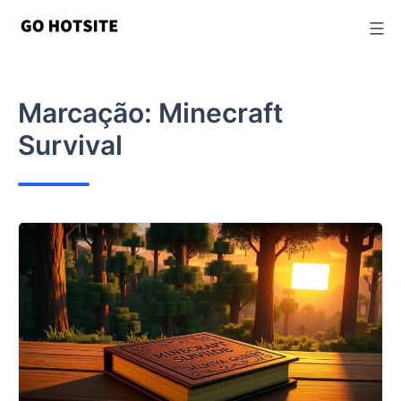
Ir
para
o
conteúdo
Marcação:
Minecraft
Survival