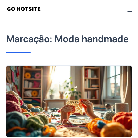
Ir
para
o
conteúdo
Marcação:
Moda handmade