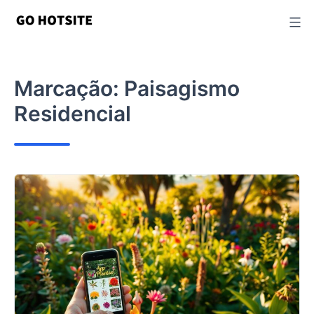
Ir
para
o
conteúdo
Marcação:
Paisagismo
Residencial