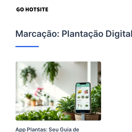
Ir
para
o
conteúdo
Marcação:
Plantação Digita
App Plantas: Seu Guia de