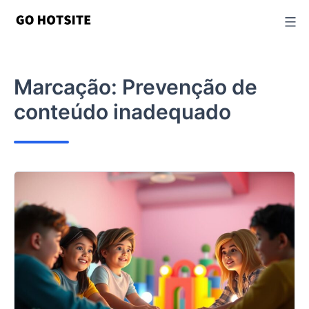
Ir
para
o
conteúdo
Marcação:
Prevenção de
conteúdo inadequado