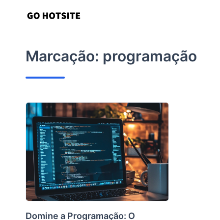
Ir
para
o
conteúdo
Marcação:
programação
Domine a Programação: O