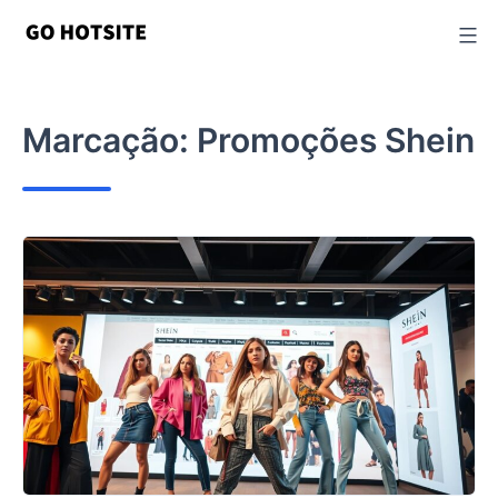
Ir
para
o
conteúdo
Marcação:
Promoções Shein