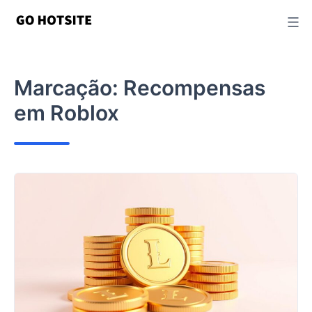
Ir
para
o
conteúdo
Marcação:
Recompensas
em Roblox