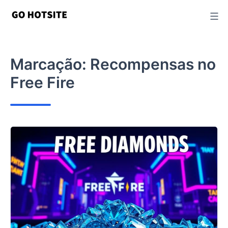
Ir
para
o
conteúdo
Marcação:
Recompensas no
Free Fire