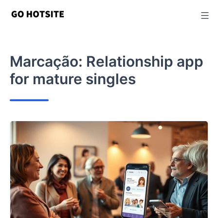
Ir
para
o
conteúdo
Marcação:
Relationship app
for mature singles