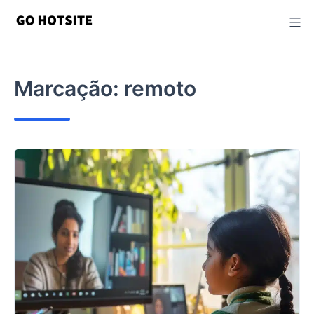
Ir
para
o
conteúdo
Marcação:
remoto