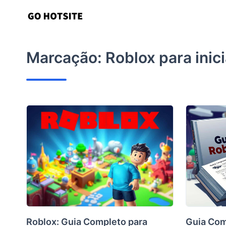
Ir
para
o
conteúdo
Marcação:
Roblox para inic
Roblox: Guia Completo para
Guia Com