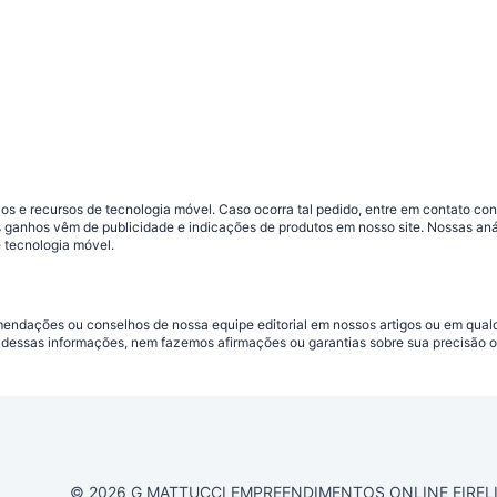
s e recursos de tecnologia móvel. Caso ocorra tal pedido, entre em contato co
sos ganhos vêm de publicidade e indicações de produtos em nosso site. Nossas 
 tecnologia móvel.
omendações ou conselhos de nossa equipe editorial em nossos artigos ou em qua
dessas informações, nem fazemos afirmações ou garantias sobre sua precisão ou
© 2026 G MATTUCCI EMPREENDIMENTOS ONLINE EIRELI CN