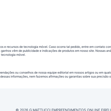
s e recursos de tecnologia móvel. Caso ocorra tal pedido, entre em contato co
sos ganhos vêm de publicidade e indicações de produtos em nosso site. Nossas 
 tecnologia móvel.
omendações ou conselhos de nossa equipe editorial em nossos artigos ou em qua
dessas informações, nem fazemos afirmações ou garantias sobre sua precisão ou
© 2026 G MATTUCCI EMPREENDIMENTOS ONLINE EIRELI CN