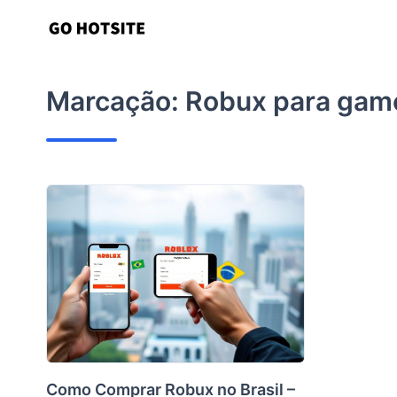
Ir
para
o
conteúdo
Marcação:
Robux para gam
Como Comprar Robux no Brasil –