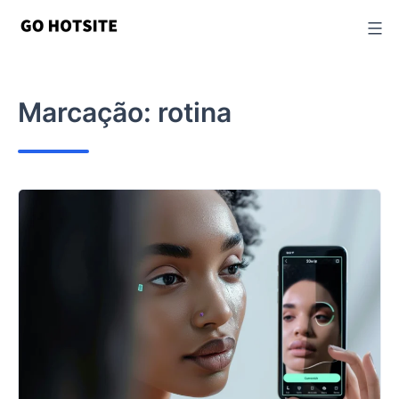
Ir
para
o
conteúdo
Marcação:
rotina