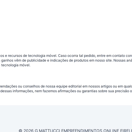
s e recursos de tecnologia móvel. Caso ocorra tal pedido, entre em contato co
sos ganhos vêm de publicidade e indicações de produtos em nosso site. Nossas 
 tecnologia móvel.
omendações ou conselhos de nossa equipe editorial em nossos artigos ou em qua
dessas informações, nem fazemos afirmações ou garantias sobre sua precisão ou
© 2026 G MATTUCCI EMPREENDIMENTOS ONLINE EIRELI CN