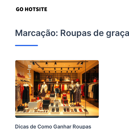
Ir
para
o
conteúdo
Marcação:
Roupas de graç
Dicas de Como Ganhar Roupas