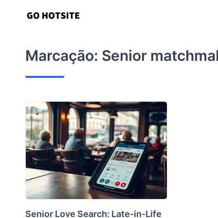
Ir
para
o
conteúdo
Marcação:
Senior matchma
Senior Love Search: Late-in-Life