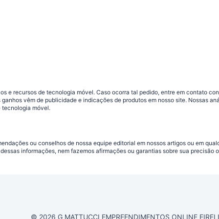
s e recursos de tecnologia móvel. Caso ocorra tal pedido, entre em contato co
sos ganhos vêm de publicidade e indicações de produtos em nosso site. Nossas 
 tecnologia móvel.
omendações ou conselhos de nossa equipe editorial em nossos artigos ou em qua
dessas informações, nem fazemos afirmações ou garantias sobre sua precisão ou
© 2026 G MATTUCCI EMPREENDIMENTOS ONLINE EIRELI CN