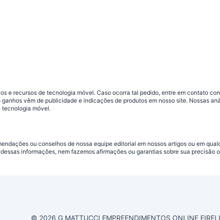
s e recursos de tecnologia móvel. Caso ocorra tal pedido, entre em contato co
sos ganhos vêm de publicidade e indicações de produtos em nosso site. Nossas 
 tecnologia móvel.
omendações ou conselhos de nossa equipe editorial em nossos artigos ou em qua
dessas informações, nem fazemos afirmações ou garantias sobre sua precisão ou
© 2026 G MATTUCCI EMPREENDIMENTOS ONLINE EIRELI CN