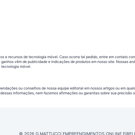
s e recursos de tecnologia móvel. Caso ocorra tal pedido, entre em contato co
sos ganhos vêm de publicidade e indicações de produtos em nosso site. Nossas 
 tecnologia móvel.
omendações ou conselhos de nossa equipe editorial em nossos artigos ou em qua
dessas informações, nem fazemos afirmações ou garantias sobre sua precisão ou
© 2026 G MATTUCCI EMPREENDIMENTOS ONLINE EIRELI CN