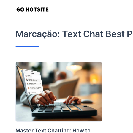
Ir
para
o
conteúdo
Marcação:
Text Chat Best P
Master Text Chatting: How to