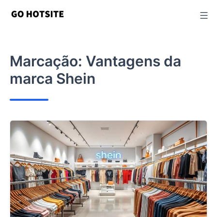
Ir
para
o
conteúdo
Marcação:
Vantagens da
marca Shein