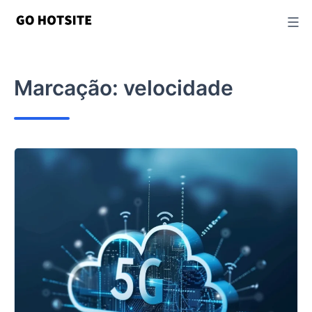
Ir
para
o
conteúdo
Marcação:
velocidade