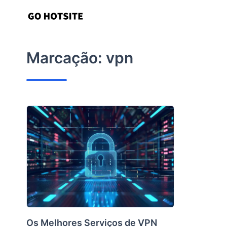
Ir
para
o
conteúdo
Marcação:
vpn
Os Melhores Serviços de VPN