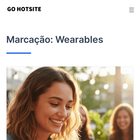
Ir
para
o
conteúdo
Marcação:
Wearables