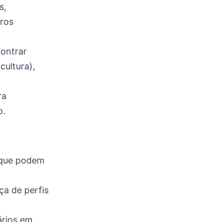
s,
tros
ontrar
cultura),
ra
o.
 que podem
a de perfis
ários em