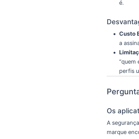
é.
Desvanta
Custo 
a assin
Limitaç
“quem e
perfis 
Pergunt
Os aplica
A segurança 
marque enco