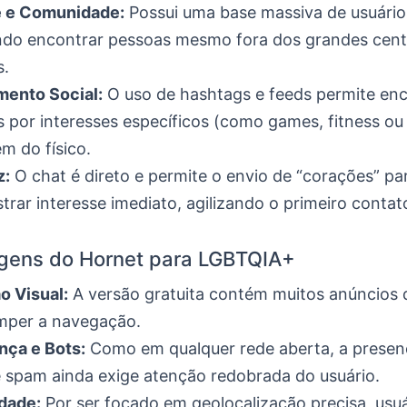
 e Comunidade:
Possui uma base massiva de usuário
ando encontrar pessoas mesmo fora dos grandes cen
s.
mento Social:
O uso de hashtags e feeds permite enc
 por interesses específicos (como games, fitness ou 
ém do físico.
z:
O chat é direto e permite o envio de “corações” pa
rar interesse imediato, agilizando o primeiro contat
gens do Hornet para LGBTQIA+
o Visual:
A versão gratuita contém muitos anúncios
mper a navegação.
nça e Bots:
Como em qualquer rede aberta, a presenç
e spam ainda exige atenção redobrada do usuário.
dade:
Por ser focado em geolocalização precisa, usu