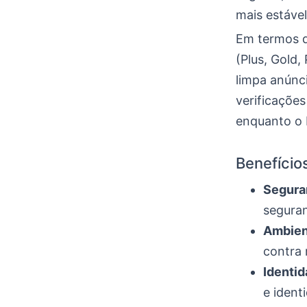
mais estável
Em termos 
(Plus, Gold
limpa anúnci
verificações
enquanto o 
Benefício
Segura
seguran
Ambien
contra
Identid
e ident