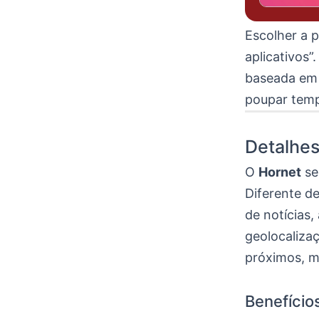
Escolher a p
aplicativos
baseada em 
poupar temp
Detalhes
O
Hornet
se
Diferente d
de notícias,
geolocaliza
próximos, m
Benefício