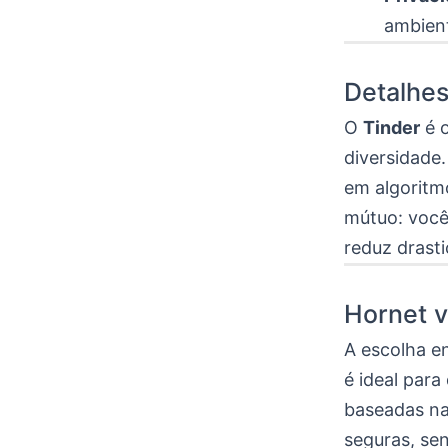
ambient
Detalhes
O
Tinder
é o
diversidade.
em algoritm
mútuo: você
reduz drast
Hornet v
A escolha e
é ideal par
baseadas na
seguras, se