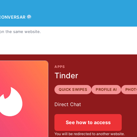
CONVERSAR
 on the same website.
APPS
Tinder
QUICK SWIPES
PROFILE AI
PHOT
Direct Chat
See how to access
You will be redirected to another website.