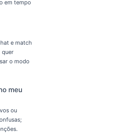
ção em tempo
chat e match
 quer
usar o modo
no meu
ivos ou
confusas;
enções.