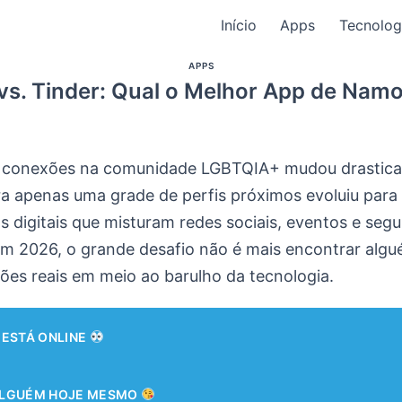
Início
Apps
Tecnolog
APPS
vs. Tinder: Qual o Melhor App de Nam
r conexões na comunidade LGBTQIA+ mudou drastic
ra apenas uma grade de perfis próximos evoluiu para
s digitais que misturam redes sociais, eventos e seg
Em 2026, o grande desafio não é mais encontrar alg
nções reais em meio ao barulho da tecnologia.
 ESTÁ ONLINE
ALGUÉM HOJE MESMO