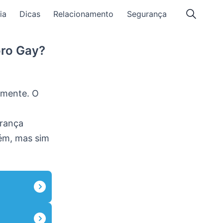
ia
Dicas
Relacionamento
Segurança
oro Gay?
amente. O
urança
uém, mas sim