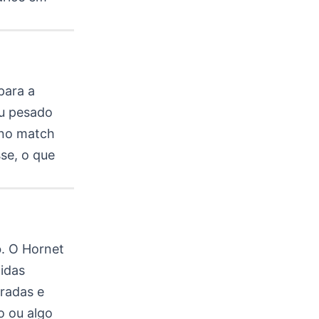
para a
iu pesado
 no match
se, o que
o
. O Hornet
idas
radas e
o ou algo