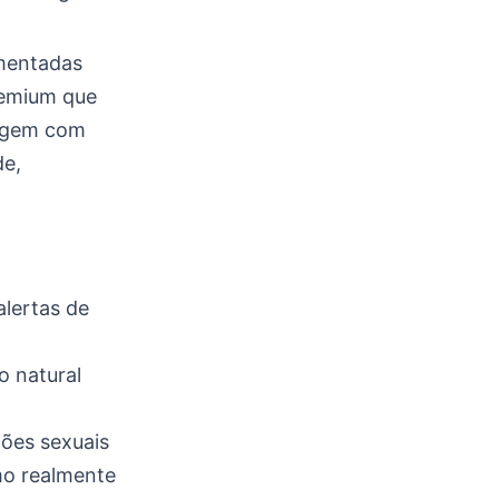
gmentadas
remium que
tagem com
de,
alertas de
o natural
ões sexuais
mo realmente