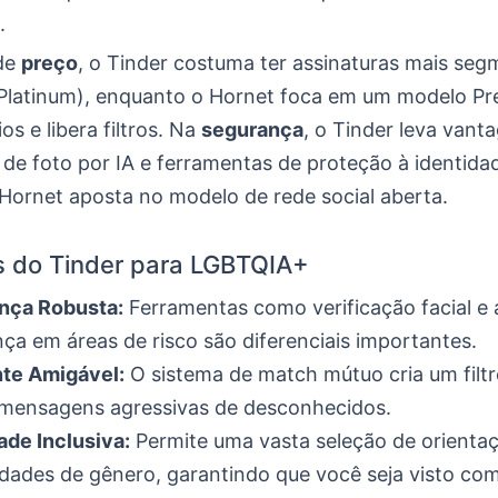
.
de
preço
, o Tinder costuma ter assinaturas mais se
, Platinum), enquanto o Hornet foca em um modelo P
os e libera filtros. Na
segurança
, o Tinder leva van
 de foto por IA e ferramentas de proteção à identida
Hornet aposta no modelo de rede social aberta.
s do Tinder para LGBTQIA+
nça Robusta:
Ferramentas como verificação facial e 
ça em áreas de risco são diferenciais importantes.
te Amigável:
O sistema de match mútuo cria um filtr
 mensagens agressivas de desconhecidos.
ade Inclusiva:
Permite uma vasta seleção de orientaç
idades de gênero, garantindo que você seja visto co