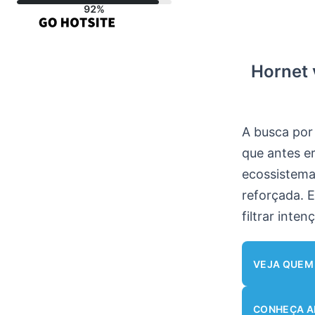
Ir
para
o
Hornet 
conteúdo
A busca po
que antes e
ecossistema
reforçada. 
filtrar inte
VEJA QUEM
CONHEÇA 