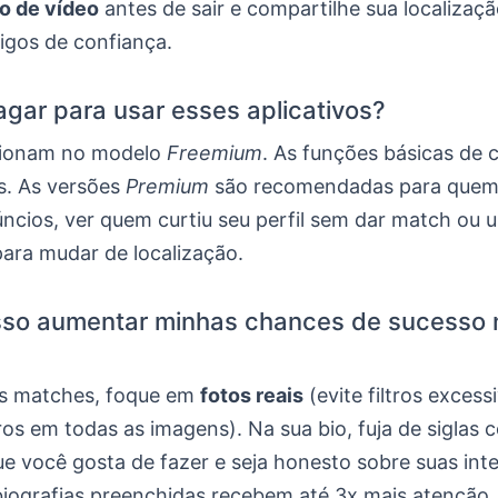
o de vídeo
antes de sair e compartilhe sua localiza
igos de confiança.
agar para usar esses aplicativos?
ionam no modelo
Freemium
. As funções básicas de 
as. As versões
Premium
são recomendadas para quem
ncios, ver quem curtiu seu perfil sem dar match ou 
para mudar de localização.
so aumentar minhas chances de sucesso 
is matches, foque em
fotos reais
(evite filtros excess
os em todas as imagens). Na sua bio, fuja de siglas 
ue você gosta de fazer e seja honesto sobre suas int
biografias preenchidas recebem até 3x mais atenção.