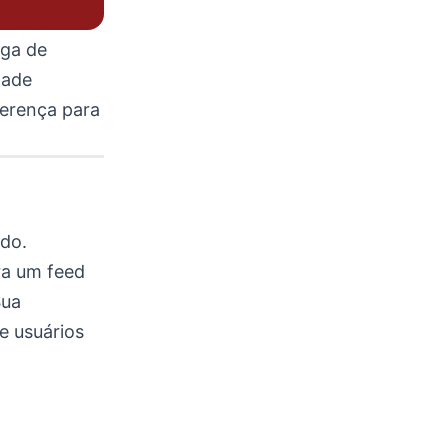
iga de
zade
ferença para
do.
ra um feed
Sua
e usuários