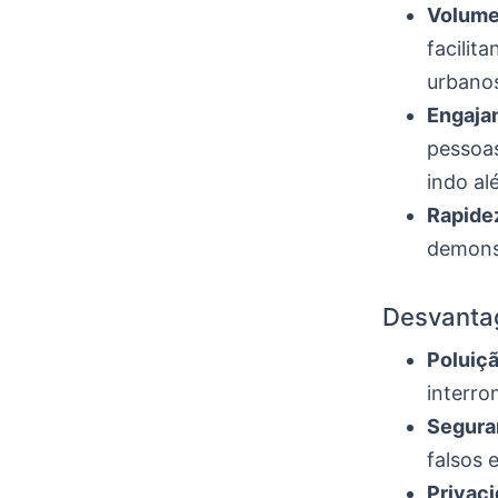
Volume
facilit
urbano
Engaja
pessoas
indo al
Rapide
demonst
Desvanta
Poluiçã
interro
Segura
falsos 
Privaci