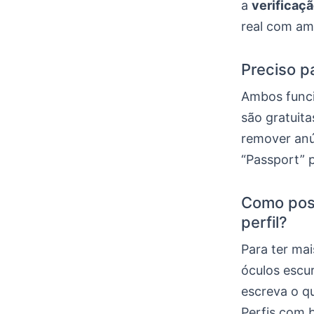
a
verificaçã
real com am
Preciso p
Ambos func
são gratuit
remover anú
“Passport” 
Como pos
perfil?
Para ter ma
óculos escur
escreva o q
Perfis com 