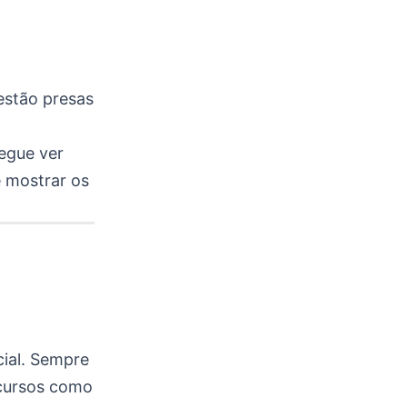
estão presas
egue ver
e mostrar os
cial. Sempre
ecursos como