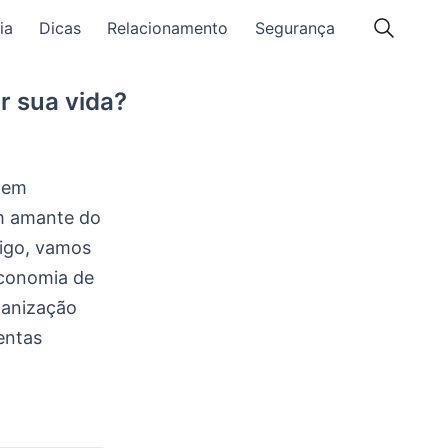
ia
Dicas
Relacionamento
Segurança
ar sua vida?
dem
um amante do
tigo, vamos
economia de
ganização
entas