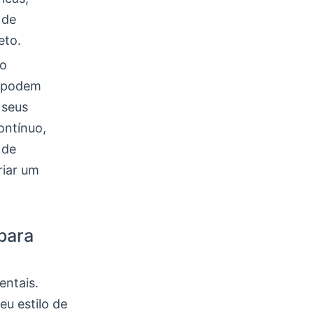
 de
eto.
ro
s podem
 seus
ontínuo,
 de
riar um
para
entais.
eu estilo de