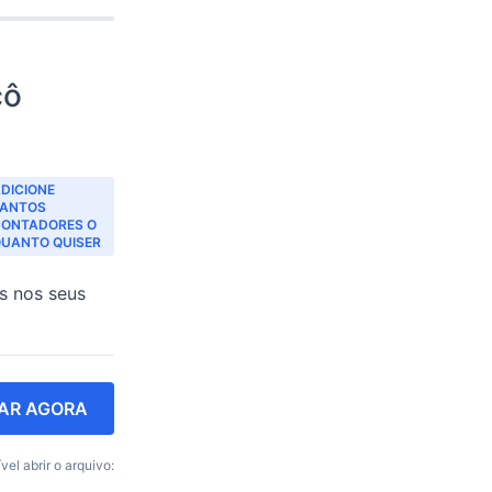
cô
DICIONE
TANTOS
CONTADORES O
UANTO QUISER
as nos seus
AR AGORA
vel abrir o arquivo: