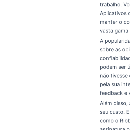
trabalho. Vo
Aplicativos
manter o co
vasta gama d
A popularid
sobre as op
confiabilida
podem ser ú
não tivesse
pela sua in
feedback e 
Além disso, 
seu custo. 
como o Ribb
assinatura 