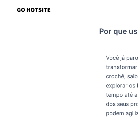
Ir
para
o
Por que usa
conteúdo
Você já par
transformar
crochê, saib
explorar os 
tempo até a
dos seus pr
podem agiliz