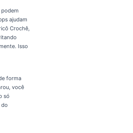
ue podem
apps ajudam
ricô Crochê,
vitando
mente. Isso
de forma
arou, você
o só
 do