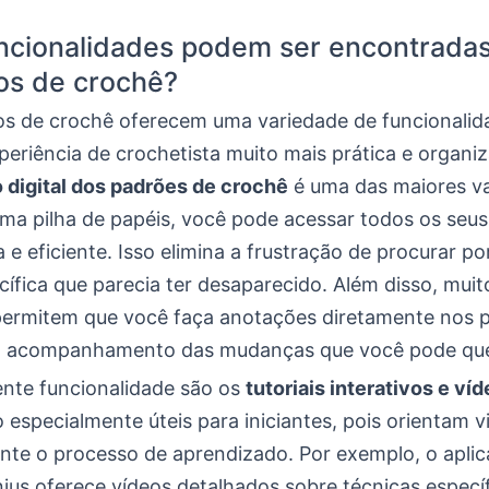
ncionalidades podem ser encontrada
vos de crochê?
vos de crochê oferecem uma variedade de funcionalid
periência de crochetista muito mais prática e organi
 digital dos padrões de crochê
é uma das maiores v
ma pilha de papéis, você pode acessar todos os seu
 e eficiente. Isso elimina a frustração de procurar po
cífica que parecia ter desaparecido. Além disso, muit
 permitem que você faça anotações diretamente nos 
 o acompanhamento das mudanças que você pode que
ente funcionalidade são os
tutoriais interativos e ví
 especialmente úteis para iniciantes, pois orientam 
ante o processo de aprendizado. Por exemplo, o aplic
ius oferece vídeos detalhados sobre técnicas específ