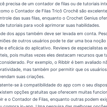
cê precisa de um contador de filas ou de tutoriais int
 como o Contador de Filas Tricô Crochê são excelent
ntrole das suas filas, enquanto o Crochet Genius of
e tutoriais para você aprimorar suas habilidades.
ade dos apps também deve ser levada em conta. Pesqu
iniões de outros usuários pode te dar uma boa noção
de e eficácia do aplicativo. Reviews de especialistas
teis, pois muitas vezes eles destacam recursos que t
 considerado. Por exemplo, o Ribblr é bem avaliado 
teratividade, mas também por permitir que os usuário
vendam suas criações.
atente-se à compatibilidade do app com o seu dispos
Existem opções gratuitas que oferecem muitas funcio
lr e o Contador de Filas, enquanto outras podem exi
ou compra in-app. Uma pesquisa das melhores opções