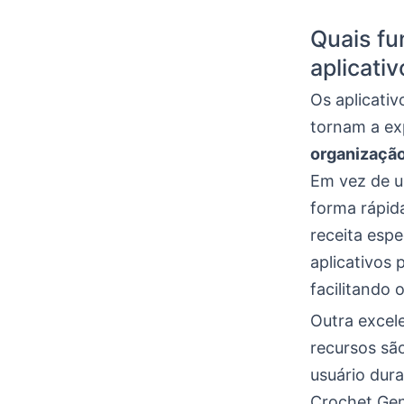
Quais fu
aplicati
Os aplicati
tornam a ex
organização
Em vez de u
forma rápida
receita espe
aplicativos
facilitando
Outra excel
recursos são
usuário dur
Crochet Gen