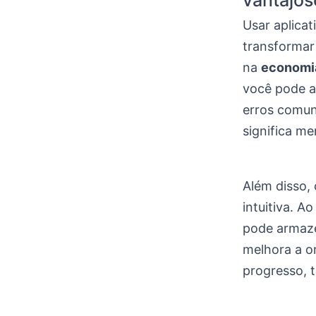
vantajos
Usar aplica
transformar 
na
economi
você pode a
erros comun
significa me
Além disso,
intuitiva. A
pode armaze
melhora a o
progresso, t