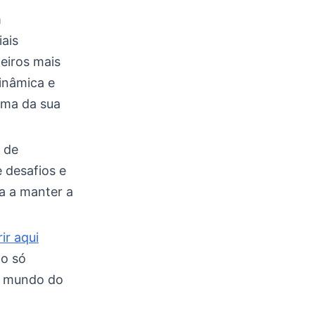
m
ais
eiros mais
inâmica e
lma da sua
e de
 desafios e
a a manter a
ir aqui
ão só
o mundo do