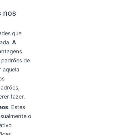
s nos
ades que
zada.
A
antagens.
s padrões de
r aquela
os
padrões,
rer fazer.
deos
. Estes
visualmente o
ativo
icas,