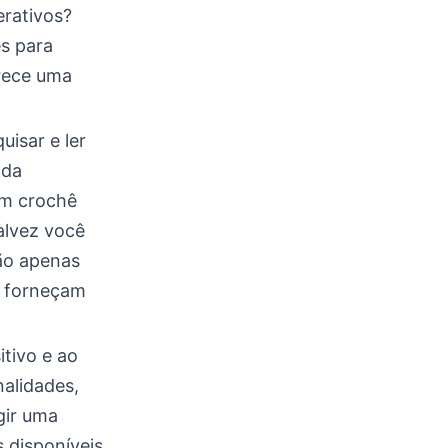
erativos?
es para
erece uma
isar e ler
 da
 em crochê
alvez você
não apenas
s forneçam
itivo e ao
nalidades,
gir uma
 disponíveis