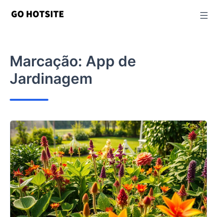
Ir
para
o
conteúdo
Marcação:
App de
Jardinagem