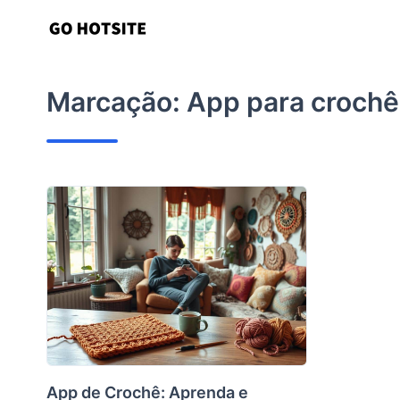
Ir
para
o
conteúdo
Marcação:
App para crochê
App de Crochê: Aprenda e