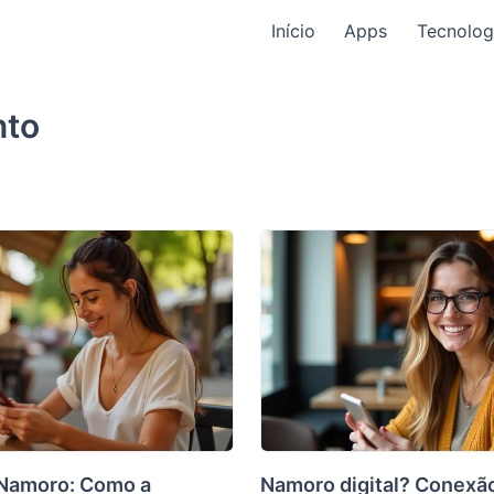
Início
Apps
Tecnolog
nto
Namoro: Como a
Namoro digital? Conexã