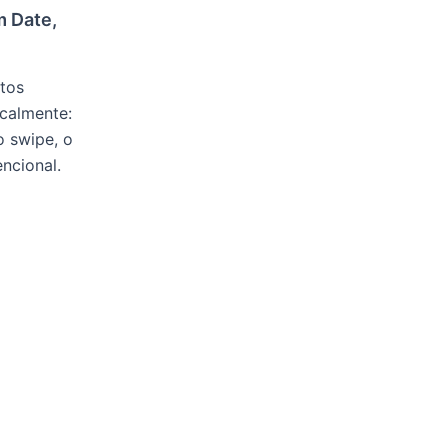
m Date,
tos
icalmente:
o swipe, o
ncional.