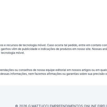
s e recursos de tecnologia móvel. Caso ocorra tal pedido, entre em contato co
sos ganhos vêm de publicidade e indicações de produtos em nosso site. Nossas 
 tecnologia móvel.
omendações ou conselhos de nossa equipe editorial em nossos artigos ou em qua
dessas informações, nem fazemos afirmações ou garantias sobre sua precisão ou
© 2026 G MATTUCCI EMPREENDIMENTOS ONLINE EIRELI CN