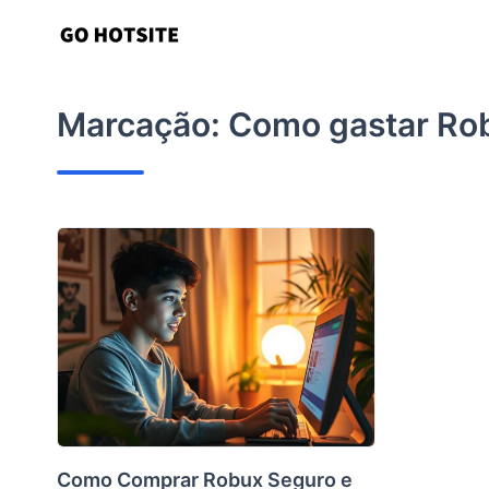
Ir
para
o
conteúdo
Marcação:
Como gastar Ro
Como Comprar Robux Seguro e