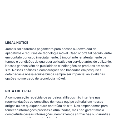
site
podem
incluir
conteúdo
incorporado
LEGAL NOTICE
Jamais solicitaremos pagamento para acesso ou download de
(por
aplicativos e recursos de tecnologia móvel. Caso ocorra tal pedido, entre
em contato conosco imediatamente. É importante ler atentamente os
exemplo,
termos e condições de qualquer aplicativo ou serviço antes de utilizá-lo.
Nossos ganhos vêm de publicidade e indicações de produtos em nosso
site. Nossas análises e comparações são baseadas em pesquisas
vídeos,
detalhadas e nossa equipe busca sempre ser imparcial ao avaliar as
opções no mercado de tecnologia móvel.
imagens,
NOTA EDITORIAL
artigos,
A compensação recebida de parceiros afiliados não interfere nas
recomendações ou conselhos de nossa equipe editorial em nossos
etc.).
artigos ou em qualquer outro conteúdo do site. Nos empenhamos para
fornecer informações precisas e atualizadas, mas não garantimos a
O
completude dessas informações, nem fazemos afirmações ou garantias