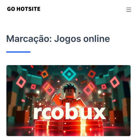
Ir
para
o
conteúdo
Marcação:
Jogos online