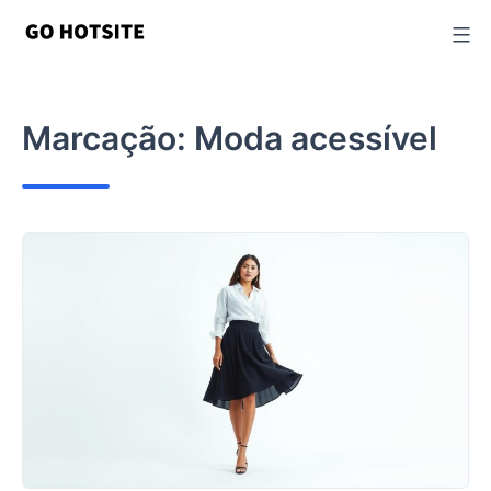
Ir
para
o
conteúdo
Marcação:
Moda acessível