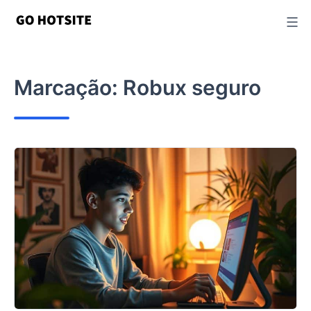
Ir
para
o
conteúdo
Marcação:
Robux seguro