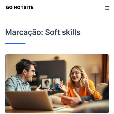
Ir
para
o
conteúdo
Marcação:
Soft skills