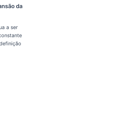
ansão da
ua a ser
constante
definição