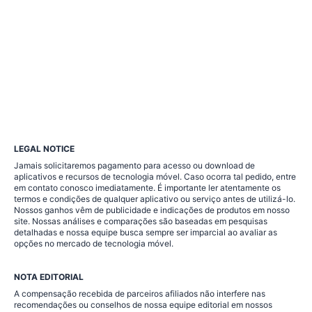
neste
site
podem
incluir
conteúdo
incorporado
LEGAL NOTICE
Jamais solicitaremos pagamento para acesso ou download de
(por
aplicativos e recursos de tecnologia móvel. Caso ocorra tal pedido, entre
em contato conosco imediatamente. É importante ler atentamente os
exemplo,
termos e condições de qualquer aplicativo ou serviço antes de utilizá-lo.
Nossos ganhos vêm de publicidade e indicações de produtos em nosso
site. Nossas análises e comparações são baseadas em pesquisas
vídeos,
detalhadas e nossa equipe busca sempre ser imparcial ao avaliar as
opções no mercado de tecnologia móvel.
imagens,
NOTA EDITORIAL
artigos,
A compensação recebida de parceiros afiliados não interfere nas
recomendações ou conselhos de nossa equipe editorial em nossos